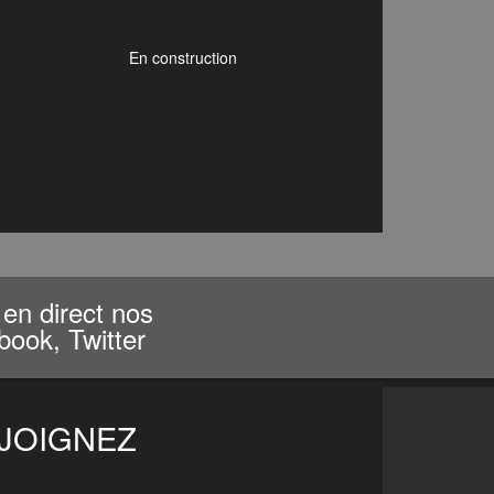
En construction
en direct nos
book, Twitter
EJOIGNEZ