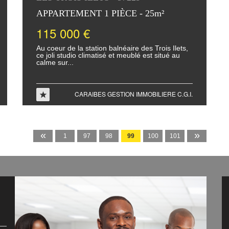
APPARTEMENT 1 PIÈCE - 25m²
115 000 €
Au coeur de la station balnéaire des Trois Ilets,
ce joli studio climatisé et meublé est situé au
calme sur...
CARAIBES GESTION IMMOBILIERE C.G.I.
«
»
1
97
98
99
100
101