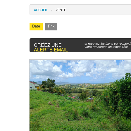
ACCUEIL
VENTE
Date
Prix
CRÉEZ UNE
et recevez les biens correspond
votre recherche en temps réel !
ALERTE EMAIL