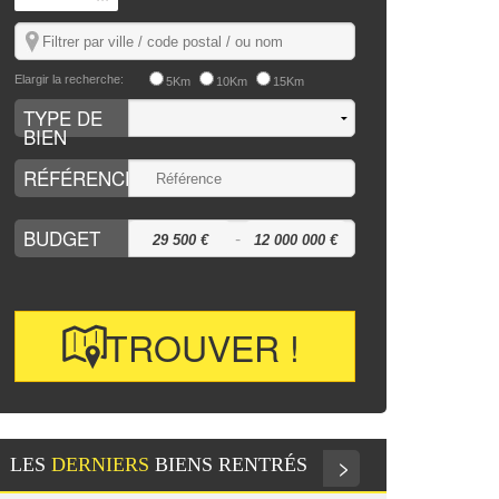
Elargir la recherche:
5Km
10Km
15Km
TYPE DE
BIEN
RÉFÉRENCE
BUDGET
-
>
LES
DERNIERS
BIENS RENTRÉS