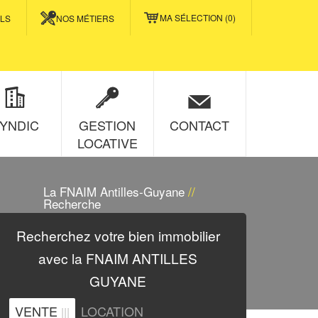
MA SÉLECTION (
0
)
LS
NOS MÉTIERS
YNDIC
GESTION
CONTACT
LOCATIVE
La FNAIM Antilles-Guyane
//
Recherche
Recherchez
votre bien immobilier
avec la
FNAIM ANTILLES
GUYANE
VENTE
LOCATION
|||