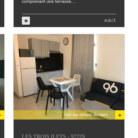
comprenant une terrasse,...
A.G.I.T.
Voir les détails du bien
LES TROIS ILETS - 97229