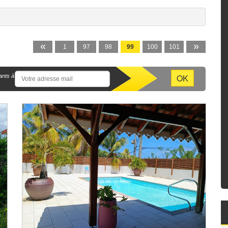
«
»
1
97
98
99
100
101
ants à